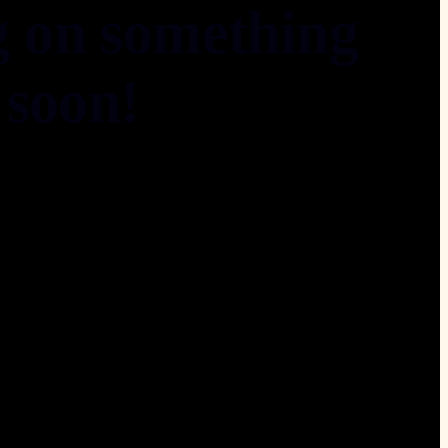
g on something
soon!